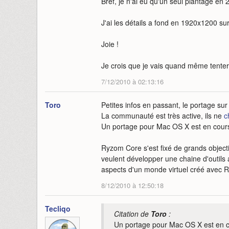
Bref, je n'ai eu qu'un seul plantage en 2H
J'ai les détails a fond en 1920x1200 sur
Joie !
Je crois que je vais quand même tenter
7/12/2010 à 02:13:16
Toro
Petites infos en passant, le portage su
La communauté est très active, ils ne
c
Un portage pour Mac OS X est en cour
Ryzom Core s'est fixé de grands object
veulent développer une chaine d'outils 
aspects d'un monde virtuel créé avec 
8/12/2010 à 12:50:18
Tecliqo
Citation de
Toro
:
Un portage pour Mac OS X est en 