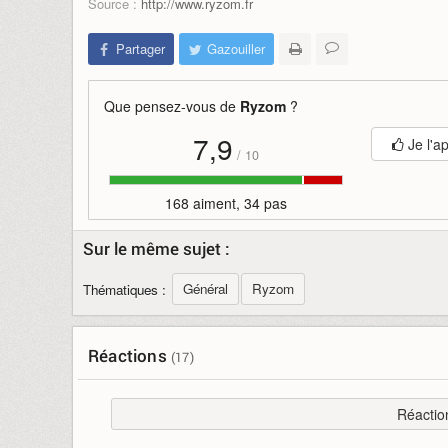
Source :
http://www.ryzom.fr
Partager
Gazouiller
Que pensez-vous de
Ryzom
?
7,9
Je l'a
/
10
168 aiment, 34 pas
Sur le même sujet :
Général
Ryzom
Thématiques :
Réactions
(17)
Réactio