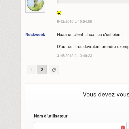
9/12/2010 à 16:54:59
Neskweek
Haaa un client Linux : ca c'est bien !
D'autres titres devraient prendre exemple
31/5/2012 à 10:48:23
1
2
Vous devez vous i
Nom d'utilisateur