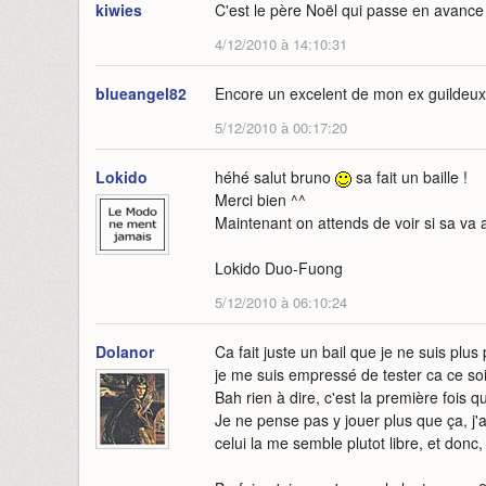
kiwies
C'est le père Noël qui passe en avance 
4/12/2010 à 14:10:31
blueangel82
Encore un excelent de mon ex guildeux
5/12/2010 à 00:17:20
Lokido
héhé salut bruno
sa fait un baille !
Merci bien ^^
Maintenant on attends de voir si sa va 
Lokido Duo-Fuong
5/12/2010 à 06:10:24
Dolanor
Ca fait juste un bail que je ne suis plu
je me suis empressé de tester ca ce soir
Bah rien à dire, c'est la première fois qu
Je ne pense pas y jouer plus que ça, 
celui la me semble plutot libre, et donc, 