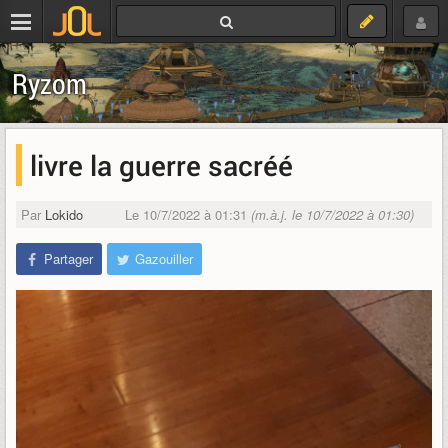
Ryzom
livre la guerre sacréé
Par
Lokido
Le 10/7/2022 à 01:31
(m.à.j. le 10/7/2022 à 01:30)
Partager
Gazouiller